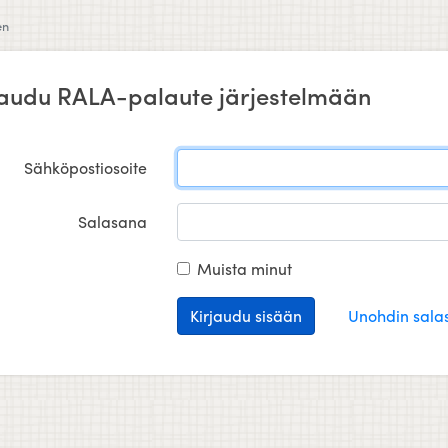
en
jaudu RALA-palaute järjestelmään
Sähköpostiosoite
Salasana
Muista minut
Kirjaudu sisään
Unohdin sala