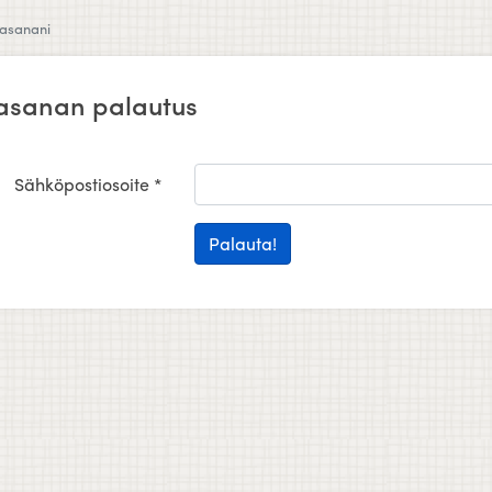
lasanani
asanan palautus
Sähköpostiosoite *
Palauta!