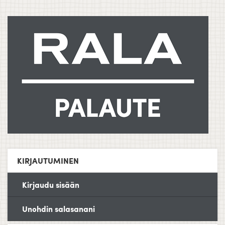
KIRJAUTUMINEN
Kirjaudu sisään
Unohdin salasanani